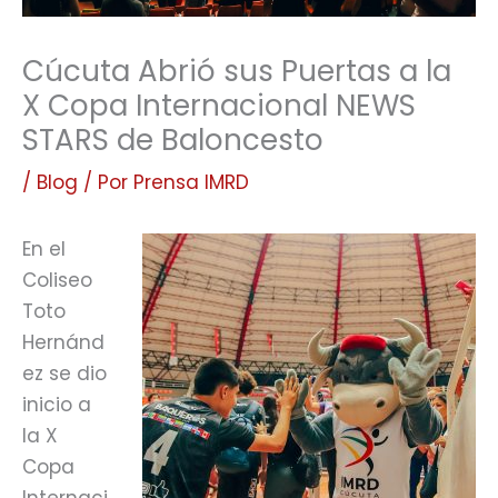
Cúcuta Abrió sus Puertas a la
X Copa Internacional NEWS
STARS de Baloncesto
/
Blog
/ Por
Prensa IMRD
En el
Coliseo
Toto
Hernánd
ez se dio
inicio a
la X
Copa
Internaci